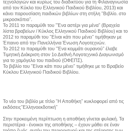
τεχνολογιών και κυρίως του διαδικτύου για τη Φιλαναγνωσία
από τον Κύκλο του Ελληνικού Παιδικού Βιβλίου, 2013) και
κάνει παρουσίαση παιδικών βιβλίων στη στήλη "Βιβλίο. στο
μικροσκόπιο".
Το 2011 το παραμύθι του "Ένα αστέρι για μένα" (Βραχεία
λίστα βραβείων / Κύκλος Ελληνικού Παιδικού Βιβλίου) και το
2012 το παραμύθι του "Είναι κάτι που μένει" τιμήθηκαν με
Έπαινο από την Πανελλήνια Ένωση Λογοτεχνών.
Το 2012 το παραμύθι του "Ένα κομμάτι ουρανού" έλαβε
Τιμητική Διάκριση στον 1ο Διεθνή Λογοτεχνικό Διαγωνισμό
για το χαμόγελο του παιδιού (ΟΦΕΠΣ).
Το βιβλίο του "Είναι κάτι που μένει" τιμήθηκε με το Βραβείο
Κύκλου Ελληνικού Παιδικού Βιβλίου.
Το νέο του βιβλίο με τίτλο "Η Αποθήκη" κυκλοφορεί από τις
εκδόσεις"Ελληνοεκδοτική"
Στην προκειμένη περίπτωση η αποθήκη γίνεται φυλακή. Τα
περιστέρια - ένοικοι της αποθήκης – έχουν μάθει σε έναν
τρόπο ζωής, αυτόν του περιορισμού και της στέρησης των