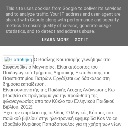
This site uses cookies from Google to deliver its services
ΓΙΩΤΑ ΦΩΤΟΥ
and to analyze traffic. Your IP address and user-agent are
shared with Google along with performance and security
metrics to ensure quality of service, generate usage
statistics, and to detect and address abuse.
Παρασκευή 19 Ιουνίου 2015
"Η Αποθήκη" του Βασίλη Κουτσιαρή
LEARN MORE
GOT IT
Ο Βασίλης Κουτσιαρής γεννήθηκε στο
Στεφανοβίκειο Μαγνησίας. Είναι απόφοιτος του
Παιδαγωγικού Τμήματος Δημοτικής Εκπαίδευσης του
Πανεπιστημίου Πατρών. Εργάζεται ως δάσκαλος στη
δημόσια εκπαίδευση.
Είναι συντονιστής της Παιδικής Λέσχης Ανάγνωσης Κω
(Βραβείο σε πρόγραμμα για την προώθηση της
φιλαναγνωσίας από τον Κύκλο του Ελληνικού Παιδικού
Βιβλίου, 2012).
Έχει την επιμέλεια της σελίδας 'Ο Μαγικός Κόσμος του
παιδικού βιβλίου' στην ηλεκτρονική εφημερίδα Kos Voice
(Βραβείο Κυριάκος Παπαδόπουλος για τη χρήση των νέων