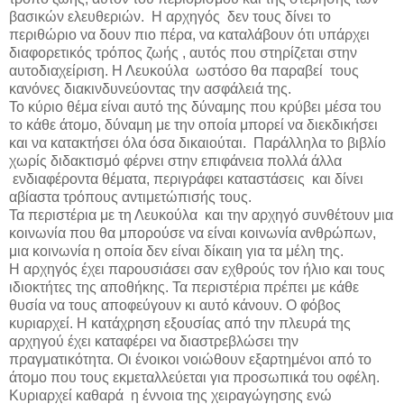
βασικών ελευθεριών.
Η αρχηγός
δεν τους δίνει το
περιθώριο να δουν πιο πέρα, να καταλάβουν ότι υπάρχει
διαφορετικός τρόπος ζωής , αυτός που στηρίζεται στην
αυτοδιαχείριση. Η Λευκούλα
ωστόσο θα παραβεί
τους
κανόνες διακινδυνεύοντας την ασφάλειά της.
Το κύριο θέμα είναι αυτό της δύναμης που κρύβει μέσα του
το κάθε άτομο, δύναμη με την οποία μπορεί να διεκδικήσει
και να κατακτήσει όλα όσα δικαιούται.
Παράλληλα το βιβλίο
χωρίς διδακτισμό φέρνει στην επιφάνεια πολλά άλλα
ενδιαφέροντα θέματα, περιγράφει καταστάσεις
και δίνει
αβίαστα τρόπους αντιμετώπισής τους.
Τα περιστέρια με τη Λευκούλα
και την αρχηγό συνθέτουν μια
κοινωνία που θα μπορούσε να είναι κοινωνία ανθρώπων,
μια κοινωνία η οποία δεν είναι δίκαιη για τα μέλη της.
Η αρχηγός έχει παρουσιάσει σαν εχθρούς τον ήλιο και τους
ιδιοκτήτες της αποθήκης. Τα περιστέρια πρέπει με κάθε
θυσία να τους αποφεύγουν κι αυτό κάνουν. Ο φόβος
κυριαρχεί. Η κατάχρηση εξουσίας από την πλευρά της
αρχηγού έχει καταφέρει να διαστρεβλώσει την
πραγματικότητα. Οι ένοικοι νοιώθουν εξαρτημένοι από το
άτομο που τους εκμεταλλεύεται για προσωπικά του οφέλη.
Κυριαρχεί καθαρά
η έννοια της χειραγώγησης ενώ