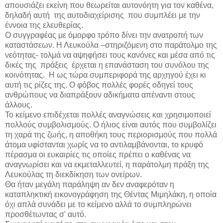
απουσιάζει εκείνη που θεωρείται αυτονόητη για τον καθένα,
δηλαδή αυτή
της αυτοδιαχείρισης
που συμπλέει με την
έννοια της ελευθερίας.
Ο συγγραφέας με όμορφο τρόπο δίνει την ανατροπή των
καταστάσεων. Η Λευκούλα –στηριζόμενη στο παράτολμο της
νεότητας- τολμά να αψηφήσει τους κανόνες και μέσα από τις
δικές της
πράξεις
έρχεται η επανάσταση του συνόλου της
κοινότητας.
Η ως τώρα συμπεριφορά της αρχηγού έχει κι
αυτή τις ρίζες της. Ο φόβος πολλές φορές οδηγεί τους
ανθρώπους να διαπράξουν αδικήματα απέναντι στους
άλλους.
Το κείμενο επιδέχεται πολλές αναγνώσεις και χρησιμοποιεί
πολλούς συμβολισμούς. Ο ήλιος είναι αυτός που συμβολίζει
τη χαρά της ζωής, η αποθήκη τους περιορισμούς που πολλά
άτομα υφίστανται χωρίς να το αντιλαμβάνονται, το κρυφό
πέρασμα οι ευκαιρίες τις οποίες πρέπει ο καθένας να
αναγνωρίσει και να εκμεταλλευτεί, η παράτολμη πράξη της
Λευκούλας τη διεκδίκηση των ονείρων.
Θα ήταν μεγάλη παράληψη αν δεν αναφερόταν η
καταπληκτική εικονογράφηση της Θέντας Μιμηλάκη, η οποία
όχι απλά συνάδει με το κείμενο αλλά το συμπληρώνει
προσθέτωντας σ' αυτό.