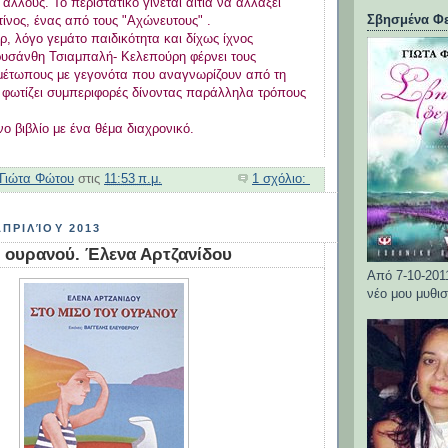
ς άλλους. Το περιστατικό γίνεται αιτία να αλλάξει
Σβησμένα Φε
ίνος, ένας από τους "Αχώνευτους" .
ρ, λόγο γεμάτο παιδικότητα και δίχως ίχνος
ρυσάνθη Τσιαμπαλή- Κελεπούρη φέρνει τους
μέτωπους με γεγονότα που αναγνωρίζουν από τη
ι φωτίζει συμπεριφορές δίνοντας παράλληλα τρόπους
 βιβλίο με ένα θέμα διαχρονικό.
Γιώτα Φώτου
στις
11:53 π.μ.
1 σχόλιο:
ΠΡΙΛΊΟΥ 2013
υ ουρανού. Έλενα Αρτζανίδου
Από 7-10-201
νέο μου μυθισ