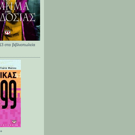
13 στα βιβλιοπωλεία
 +