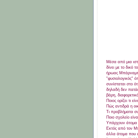
Μέσα από μια ιστ
δίνει με το δικό 
ήρωας Μπάρναμπι 
"φυσιολογικός" ό
συνίσταται στο ότ
δηλαδή δεν πατάε
βάρη, διαφορετικ
Ποιος ορίζει τι εί
Πώς αντιδρά η οι
Τι προβλήματα συ
Ποιο σχολείο είν
Υπάρχουν άτομα 
Εκτός από τον Μπ
άλλα άτομα που 