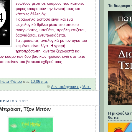
ενωθούν μέσα σε κόσμους που κάποιες
Το διώροφο 
φορές επικροτούν την ένωσή τους και
κάποιες άλλες όχι.
Παράλληλα ωστόσο είναι και ένα
ψυχολογικό θρίλερ μέσα στο οποίο ο
αναγνώστης, υποθέτει, προβληματίζεται,
ξαφνιάζεται, εντυπωσιάζεται.
Τα πρόσωπα, αναλογικά με τον όγκο του
κειμένου είναι λίγα. Η γραφή
τριτοπρόσωπη, κινείται ξεχωριστά και
ον κόσμο των δυο βασικών ηρώων, ενώ στο τρίτο
και εκείνον του βασικού εχθρού τους.
Γιώτα Φώτου
στις
10:06 π.μ.
Δεν υπάρχουν σχόλια:
ΠΡΙΛΊΟΥ 2013
Μπρόκετ, Τζον Μπόιν
Η μικρούλα η
θα πει