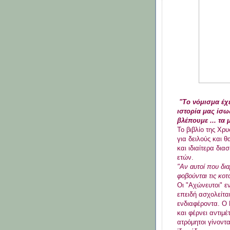
"Το νόμισμα έχε
ιστορία μας ίσω
βλέπουμε ... τα 
Το βιβλίο της Χρ
για δειλούς και 
και ιδιαίτερα δια
ετών.
"Αν αυτοί που δια
φοβούνται τις κοτο
Οι "Αχώνευτοι" ε
επειδή ασχολείται 
ενδιαφέροντα. Ο 
και φέρνει αντιμέ
ατρόμητοι γίνοντα