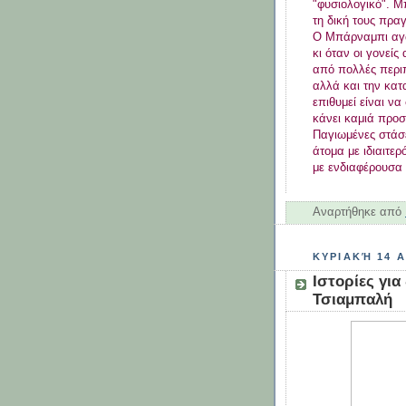
"φυσιολογικό". Μ
τη δική τους πραγ
Ο Μπάρναμπι αγων
κι όταν οι γονείς
από πολλές περιπ
αλλά και την κατ
επιθυμεί είναι να
κάνει καμιά προσ
Παγιωμένες στάσε
άτομα με ιδιαιτερ
με ενδιαφέρουσα
Αναρτήθηκε από
ΚΥΡΙΑΚΉ 14 Α
Ιστορίες για
Τσιαμπαλή