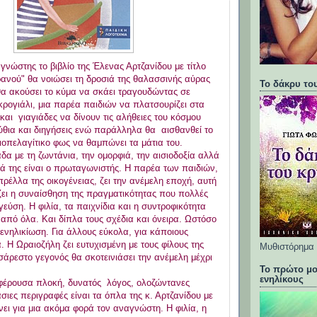
γνώστης το βιβλίο της Έλενας Αρτζανίδου με τίτλο
ρανού" θα νοιώσει τη δροσιά της θαλασσινής αύρας
Το δάκρυ το
 θα ακούσει το κύμα να σκάει τραγουδώντας σε
ρογιάλι, μια παρέα παιδιών να πλατσουρίζει στα
και γιαγιάδες να δίνουν τις αλήθειες του κόσμου
θια και διηγήσεις ενώ παράλληλα θα αισθανθεί το
ιοπελαγίτικο φως να θαμπώνει τα μάτια του.
δα με τη ζωντάνια, την ομορφιά, την αισιοδοξία αλλά
ά της είναι ο πρωταγωνιστής. Η παρέα των παιδιών,
ρέλλα της οικογένειας, ζει την ανέμελη εποχή, αυτή
ζει η συναίσθηση της πραγματικότητας που πολλές
γεύση. Η φιλία, τα παιχνίδια και η συντροφικότητα
από όλα. Και δίπλα τους σχέδια και όνειρα. Ωστόσο
 ενηλικίωση. Για άλλους εύκολα, για κάποιους
. Η Ωραιοζήλη ζει ευτυχισμένη με τους φίλους της
Μυθιστόρημα 
σάρεστο γεγονός θα σκοτεινιάσει την ανέμελη μέχρι
Το πρώτο μο
ενηλίκους
αφέρουσα πλοκή, δυνατός λόγος, ολοζώντανες
σιες περιγραφές είναι τα όπλα της κ. Αρτζανίδου με
ει για μια ακόμα φορά τον αναγνώστη. Η φιλία, η