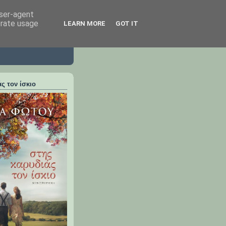
user-agent
erate usage
LEARN MORE
GOT IT
ς τον ίσκιο