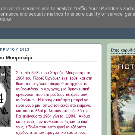
deliver its services and to analyze traffic. Your IP address and 
formance and security metrics to ensure quality of service, gen
abuse.
ΦΩΤΟΥ
ΠΡΙΛΊΟΥ 2013
Στης καρυδιά
κι Μουρακάμι
Στα τρία βιβλία του Χαρούκι Μουρακάμι το
1984 του Τζορτζ Όργουελ έχει έρθει και στη
θέση του μεγάλου αδερφού υπάρχουν τα
ανθρωπάκια, ο αργηγός, μια θρησκευτική
οργάνωση που επηρεάζουν τις ζωές των
ανθρώπων. Η πραγματικότητα μπορεί να
είναι μόνο μια, όπως τονίζεται στο κείμενο,
ωστόσο πολλοί μπλέκουν στο είδωλό της.
Για εκείνους το 1984 γίνεται 1Q84. Ακόμα
και οι ζωές των ανθρώπων έχουν το δικό
τους είδωλο που λειτουργεί ανεξάρτητα
σχεδόν από τον πραγματικό εαυτό τους.