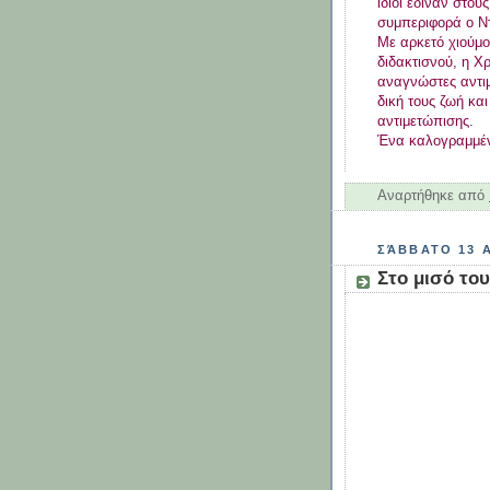
ίδιοι έδιναν στου
συμπεριφορά ο Ντ
Με αρκετό χιούμο
διδακτισνού, η Χ
αναγνώστες αντι
δική τους ζωή κα
αντιμετώπισης.
Ένα καλογραμμένο
Αναρτήθηκε από
ΣΆΒΒΑΤΟ 13 Α
Στο μισό το