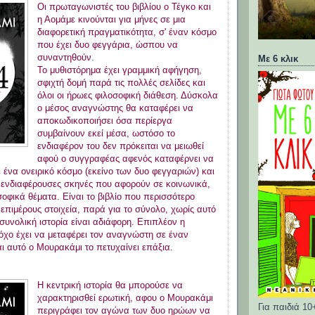
Οι πρωταγωνιστές του βιβλίου ο Τέγκο και
η Αομάμε κινούνται για μήνες σε μια
διαφορετική πραγματικότητα, σ' έναν κόσμο
που έχει δυο φεγγάρια, ώσπου να
συναντηθούν.
Με 6 κλικ
Το μυθιστόρημα έχει γραμμική αφήγηση,
σφιχτή δομή παρά τις πολλές σελίδες και
όλοι οι ήρωες φιλοσοφική διάθεση. Δύσκολα
ο μέσος αναγνώστης θα καταφέρει να
αποκωδικοποιήσει όσα περίεργα
συμβαίνουν εκεί μέσα, ωστόσο το
ενδιαφέρον του δεν πρόκειται να μειωθεί
αφού ο συγγραφέας αφενός καταφέρνει να
 ένα ονειρικό κόσμο (εκείνο των δυο φεγγαριών) και
 ενδιαφέρουσες σκηνές που αφορούν σε κοινωνικά,
σοφικά θέματα. Είναι το βιβλίο που περισσότερο
 επιμέρους στοιχεία, παρά για το σύνολο, χωρίς αυτό
 συνολική ιστορία είναι αδιάφορη. Επιπλέον η
όχο έχει να μεταφέρει τον αναγνώστη σε έναν
αι αυτό ο Μουρακάμι το πετυχαίνει επάξια.
Η κεντρική ιστορία θα μπορούσε να
χαρακτηρισθεί ερωτική, αφου ο Μουρακάμι
Για παιδιά 10
περιγράφει τον αγώνα των δυο ηρώων να