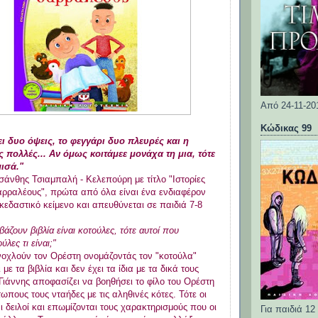
Από 24-11-20
Κώδικας 99
ι δυο όψεις, το φεγγάρι δυο πλευρές και η
ς πολλές... Αν όμως κοιτάμεε μονάχα τη μια, τότε
μισά."
υσάνθης Τσιαμπαλή - Κελεπούρη με τίτλο "Ιστορίες
θαρραλέους", πρώτα από όλα είναι ένα ενδιαφέρον
σκεδαστικό κείμενο και απευθύνεται σε παιδιά 7-8
βάζουν βιβλία είναι κοτούλες, τότε αυτοί που
ύλες τι είναι;"
νοχλούν τον Ορέστη ονομάζοντάς τον "κοτούλα"
με τα βιβλία και δεν έχει τα ίδια με τα δικά τους
Γιάννης αποφασίζει να βοηθήσει το φίλο του Ορέστη
τωπους τους νταήδες με τις αληθινές κότες. Τότε οι
ι δειλοί και επωμίζονται τους χαρακτηρισμούς που οι
Για παιδιά 12