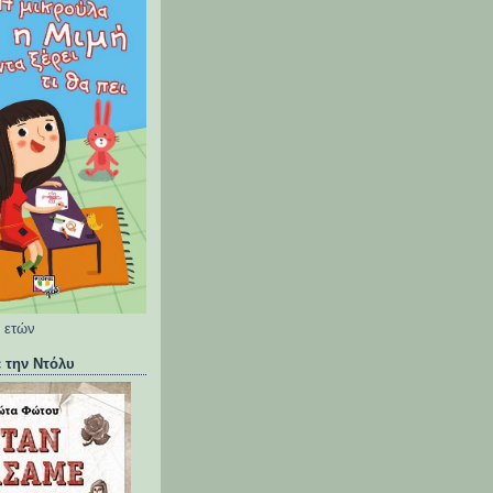
5 ετών
 την Ντόλυ