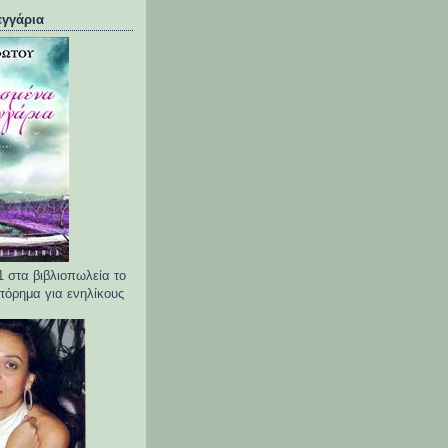
γγάρια
1 στα βιβλιοπωλεία το
τόρημα για ενηλίκους