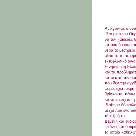
Ανοίγοντας ο ανα
"Στο μισό του Ου
να τον χαϊδεύει,
κάποιο όμορφο ακ
νερά το μεσημέρι 
μέσα από παραμύ
εκτυφλωτικό αιγα
Η νησιώτικη Ελλά
και τα προβλήματ
κάτω από την ομπ
που δεν την αγγί
φορές έχει πικρή 
βρίσκονται πάνω 
κάποτε έρχεται η
ιδιαίτερα δύσκολα
μέχρι που ένα δυ
τότε ζωή της.
Δεμένη και ενδι
εικόνες και θαυμά
τα οποία καθηλών