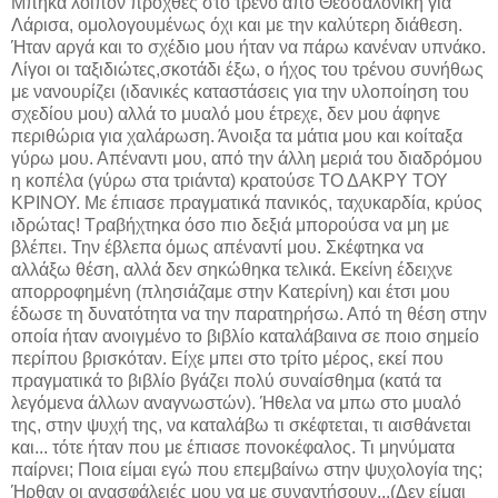
Μπήκα λοιπόν προχθές στο τρένο από Θεσσαλονίκη για
Λάρισα, ομολογουμένως όχι και με την καλύτερη διάθεση.
Ήταν αργά και το σχέδιο μου ήταν να πάρω κανέναν υπνάκο.
Λίγοι οι ταξιδιώτες,σκοτάδι έξω, ο ήχος του τρένου συνήθως
με νανουρίζει (ιδανικές καταστάσεις για την υλοποίηση του
σχεδίου μου) αλλά το μυαλό μου έτρεχε, δεν μου άφηνε
περιθώρια για χαλάρωση. Άνοιξα τα μάτια μου και κοίταξα
γύρω μου. Απέναντι μου, από την άλλη μεριά του διαδρόμου
η κοπέλα (γύρω στα τριάντα) κρατούσε ΤΟ ΔΑΚΡΥ ΤΟΥ
ΚΡΙΝΟΥ. Με έπιασε πραγματικά πανικός, ταχυκαρδία, κρύος
ιδρώτας! Τραβήχτηκα όσο πιο δεξιά μπορούσα να μη με
βλέπει. Την έβλεπα όμως απέναντί μου. Σκέφτηκα να
αλλάξω θέση, αλλά δεν σηκώθηκα τελικά. Εκείνη έδειχνε
απορροφημένη (πλησιάζαμε στην Κατερίνη) και έτσι μου
έδωσε τη δυνατότητα να την παρατηρήσω. Από τη θέση στην
οποία ήταν ανοιγμένο το βιβλίο καταλάβαινα σε ποιο σημείο
περίπου βρισκόταν. Είχε μπει στο τρίτο μέρος, εκεί που
πραγματικά το βιβλίο βγάζει πολύ συναίσθημα (κατά τα
λεγόμενα άλλων αναγνωστών). Ήθελα να μπω στο μυαλό
της, στην ψυχή της, να καταλάβω τι σκέφτεται, τι αισθάνεται
και... τότε ήταν που με έπιασε πονοκέφαλος. Τι μηνύματα
παίρνει; Ποια είμαι εγώ που επεμβαίνω στην ψυχολογία της;
Ήρθαν οι ανασφάλειές μου να με συναντήσουν...(Δεν είμαι