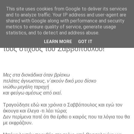
This site uses cookies from Google to deliver its services
ΓΙΩΤΑ ΦΩΤΟΥ
and to analyze traffic. Your IP address and user-agent are
shared with Google along with performance and security
metrics to ensure quality of service, generate usage
statistics, and to detect and address abuse.
Παρασκευή 24 Σεπτεμβρίου 2010
Να που ήρθε ο καιρός να καταλάβω
LEARN MORE
GOT IT
τους στίχους του Σαββόπουλου!
Μες στα δισκάδικα όταν βρίσκω
πελάτες άγνωστοuς, ν΄ακούν δικό μου δίσκο
νιώθω μεγάλη ταραχή
και φεύγω αμέσως από εκεί.
Τραγούδησε εδώ και χρόνια ο Σαββόπουλος και εγώ τον
άκουγα και έλεγα -τι λέει τώρα;
Δεν περίμενα ποτέ ότι θα έρθει ο καιρός που τα λόγια του θα
με εκφράζουν.