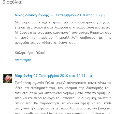
5 σχόλια:
Νίκος Διακογιάννης
26 Σεπτεμβρίου 2010 στις 9:02 μ.μ.
Μια φορά μου έτυχε κι εμένα, μα το προσπέρασα γρήγορα,
επειδή είχα ζαλιστεί στο λεωφορείο κι έκανα συνέχεια εμετό.
Μ' άρεσε η λεπτομερής καταγραφή των συναισθημάτων σου
κι αυτό το περίπου "παράλληλο" διάβασμα με την
αναγνώστρια να κάθεται απέναντί σου.
Καλησπέρα, Γιώτα!
Απάντηση
Μαριάνθη
27 Σεπτεμβρίου 2010 στις 12:11 π.μ.
Γιατί τόση αγωνία Γιώτα μου;Ο συγγραφέας κάνει λόγω τις
ιδέες, τα αισθήματά του, τον κόσμου της διανόησής του,
εκτίθεται αλλά και λυτρώνεται νομίζω μέσα από το γράψιμο.
Από κει και πέρα το έργο του αποκτά μια δυναμική, γίνεται η
σπίθα που θα πυροδοτήσει το νου και την ψυχή του καθε
αναγνώστη σύμφωνα με τις προσλαμβάνουσες και βιώματα
που ο καθένας έχει.Οπότε γιατί να αγωνιάς αν "΄εδωσες να