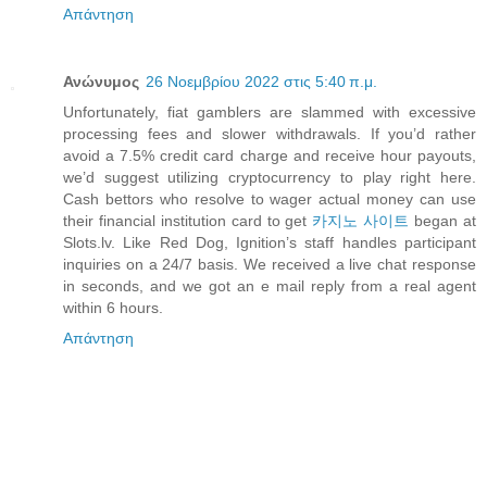
Απάντηση
Ανώνυμος
26 Νοεμβρίου 2022 στις 5:40 π.μ.
Unfortunately, fiat gamblers are slammed with excessive
processing fees and slower withdrawals. If you’d rather
avoid a 7.5% credit card charge and receive hour payouts,
we’d suggest utilizing cryptocurrency to play right here.
Cash bettors who resolve to wager actual money can use
their financial institution card to get
카지노 사이트
began at
Slots.lv. Like Red Dog, Ignition’s staff handles participant
inquiries on a 24/7 basis. We received a live chat response
in seconds, and we got an e mail reply from a real agent
within 6 hours.
Απάντηση