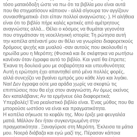
τόσο ματαιόδοξη ώστε να πω ότι τα βιβλία μου είναι αυτά
που θα στιγματίσουν κάποιον - αλλά σίγουρα τον αγγίζουν
συναισθηματικά- έτσι είπαν πολλοί αναγνώστες- ). Η αλήθεια
είναι ότι το βιβλίο πήρε καλές κριτικές από αμέτρητους
αναγνώστες αλλά... Θέλει ο κόσμος να θυμάται γεγονότα
που στιγμάτισαν τη νεοελληνική ιστορία; Τη ρώτησα αυτή
την κοπέλα απέναντί μου αν θέλει να γνωρίσει διαφορετκούς
δρόμους ψυχής και μυαλού -σαν αυτούς που ακολουθεί η
ηρωίδα μου η Μερόπη; (Φυσικά και δε σκέφτηκα να ρωτήσω
κανέναν όταν έγραφα αυτό το βιβλίο. Και γιατί θα έπρεπε;
Έκανα τη δουλειά μου με σοβαρότητα και υπευθυνότητα;
Αυτή η ερώτηση έχει απαντηθεί από μένα πολλές φορές,
αλλά συνεχίζει να βγαίνει εμπρός μου κάθε λίγο και λιγάκι.
Ναι! Δεν έγραψα ούτε μια αράδα χωρίς να σκεφτώ τις
επιπτώσεις που θα είχε στον αναγνώστη. Αν όμως εκείνος
δεν καταλάβαινε; Αν τα ερμήνευε όλα διαφορετικά;
Υπερβολές! Ένα ρεαλιστικό βιβλίο είναι. Ένας μύθος που θα
μπορούσε ωστόσο να είναι και πραγματικότητα.
Η κοπέλα σήκωσε το κεφάλι της. Μου έριξε μια φευγαλέα
ματιά. Μάλλον δεν ήταν συγκεντρωμένη στην
πραγματικότητα . Ξαναγύρισε στη Μερόπη. Έκλεισα τα μάτια
μου. Νοερά διάβαζα και εγώ μαζί της. Πέρασαν κάποια