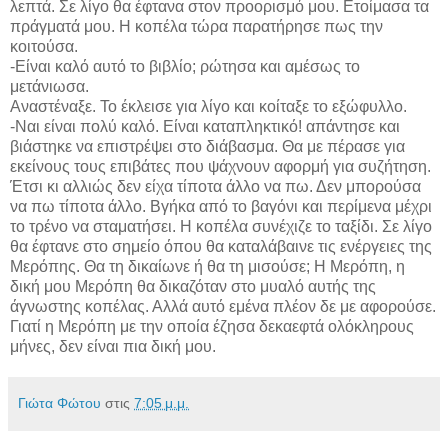
λεπτά. Σε λίγο θα έφτανα στον προορισμό μου. Ετοίμασα τα
πράγματά μου. Η κοπέλα τώρα παρατήρησε πως την
κοιτούσα.
-Είναι καλό αυτό το βιβλίο; ρώτησα και αμέσως το
μετάνιωσα.
Αναστέναξε. Το έκλεισε για λίγο και κοίταξε το εξώφυλλο.
-Ναι είναι πολύ καλό. Είναι καταπληκτικό! απάντησε και
βιάστηκε να επιστρέψει στο διάβασμα. Θα με πέρασε για
εκείνους τους επιβάτες που ψάχνουν αφορμή για συζήτηση.
Έτσι κι αλλιώς δεν είχα τίποτα άλλο να πω. Δεν μπορούσα
να πω τίποτα άλλο. Βγήκα από το βαγόνι και περίμενα μέχρι
το τρένο να σταματήσει. Η κοπέλα συνέχιζε το ταξίδι. Σε λίγο
θα έφτανε στο σημείο όπου θα καταλάβαινε τις ενέργειες της
Μερόπης. Θα τη δικαίωνε ή θα τη μισούσε; Η Μερόπη, η
δική μου Μερόπη θα δικαζόταν στο μυαλό αυτής της
άγνωστης κοπέλας. Αλλά αυτό εμένα πλέον δε με αφορούσε.
Γιατί η Μερόπη με την οποία έζησα δεκαεφτά ολόκληρους
μήνες, δεν είναι πια δική μου.
Γιώτα Φώτου
στις
7:05 μ.μ.